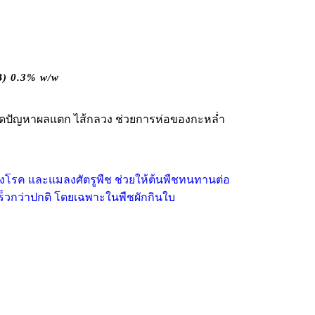
B) 0.3% w/w
 ลดปัญหาผลแตก ไส้กลวง ช่วยการห่อของกะหล่ำ