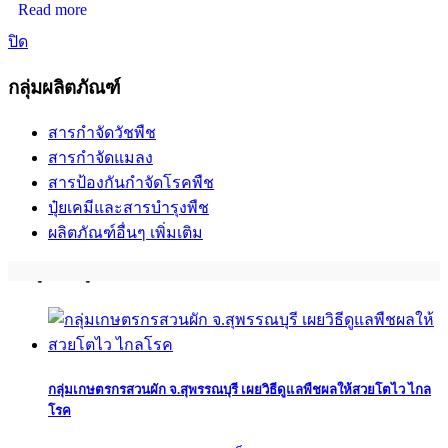
Read more
ปิด
กลุ่มผลิตภัณฑ์
สารกำจัดวัชพืช
สารกำจัดแมลง
สารป้องกันกำจัดโรคพืช
ปุ๋ยเคมีและสารบำรุงพืช
ผลิตภัณฑ์อื่นๆ เพิ่มเติม
บทพิสูจน์จากผู้ใช้จริง
กลุ่มเกษตรกรสวนผัก จ.สุพรรณบุรี เผยวิธีดูแลพืชผลให้สวยโตไว ไกล
โรค