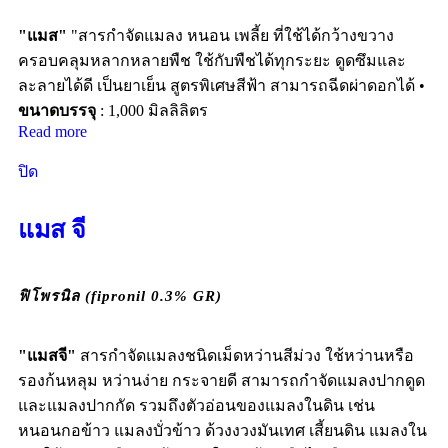
"แมส"
"สารกำจัดแมลง หนอน เพลี้ย ที่ใช้ได้กว้างขวาง
ครอบคลุมหลากหลายพืช ใช้กับพืชได้ทุกระยะ ดูดซึมและ
ละลายได้ดี เป็นยาเย็น สูตรพิเศษสีฟ้า สามารถฉีดผ่าดอกได้ •
ขนาดบรรจุ
: 1,000 มิลลิลิตร
Read more
ปิด
แมส จี
ฟิโพรนิล (fipronil 0.3% GR)
"แมสจี"
สารกำจัดแมลงชนิดเม็ดหว่านสีม่วง ใช้หว่านหรือ
รองก้นหลุม หว่านง่าย กระจายดี สามารถกำจัดแมลงปากดูด
และแมลงปากกัด รวมถึงตัวอ่อนของแมลงในดิน เช่น
หนอนกอข้าว แมลงบั่วข้าว ด้วงงวงมันเทศ เสี้ยนดิน แมลงใน