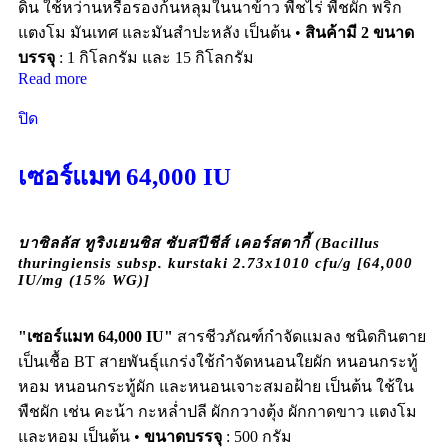
ดิน ใช้หว่านหรือรองก้นหลุมในนาข้าว พืชไร่ พืชผัก พริก
แตงโม มันเทศ และมันสำปะหลัง เป็นต้น •
สินค้ามี 2 ขนาด
บรรจุ
: 1 กิโลกรัม และ 15 กิโลกรัม
Read more
ปิด
เซอร์แมท 64,000 IU
บาซิลลัส ทูริงเยนซิส ซับสปีชีส์ เคอร์สตากี้ (Bacillus
thuringiensis subsp. kurstaki 2.73x1010 cfu/g [64,000
IU/mg (15% WG)]
"เซอร์แมท 64,000 IU"
สารชีวภัณฑ์กำจัดแมลง ชนิดกินตาย
เป็นเชื้อ BT สายพันธุ์แกร่งใช้กำจัดหนอนใยผัก หนอนกระทู้
หอม หนอนกระทู้ผัก และหนอนเจาะสมอฝ้าย เป็นต้น ใช้ใน
พืชผัก เช่น คะน้า กะหล่ำปลี ผักกวางตุ้ง ผักกาดขาว แตงโม
และหอม เป็นต้น •
ขนาดบรรจุ
: 500 กรัม