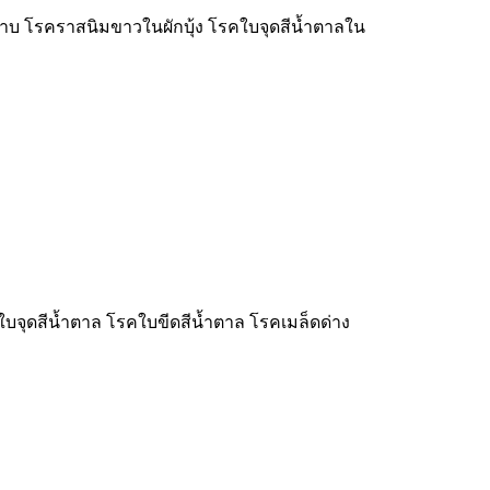
หลาบ โรคราสนิมขาวในผักบุ้ง โรคใบจุดสีน้ำตาลใน
ใบจุดสีน้ำตาล โรคใบขีดสีน้ำตาล โรคเมล็ดด่าง