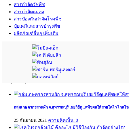
สารกำจัดวัชพืช
สารกำจัดแมลง
สารป้องกันกำจัดโรคพืช
ปุ๋ยเคมีและสารบำรุงพืช
ผลิตภัณฑ์อื่นๆ เพิ่มเติม
บทพิสูจน์จากผู้ใช้จริง
กลุ่มเกษตรกรสวนผัก จ.สุพรรณบุรี เผยวิธีดูแลพืชผลให้สวยโตไว ไกลโร
25 กันยายน 2021
ความคิดเห็น: 0