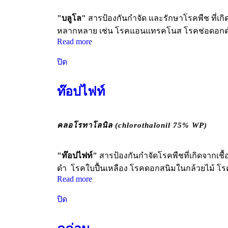
"บลูโล"
สารป้องกันกำจัด และรักษาโรคพืช ที่เกิ
หลากหลาย เช่น โรคแอนแทรคโนส โรคช่อดอกดำ
Read more
ปิด
ท๊อปไฟท์
คลอโรทาโลนิล (chlorothalonil 75% WP)
"ท๊อปไฟท์"
สารป้องกันกำจัดโรคพืชที่เกิดจากเช
ดำ โรคใบปื้นเหลือง โรคดอกสนิมในกล้วยไม้ โรคใ
Read more
ปิด