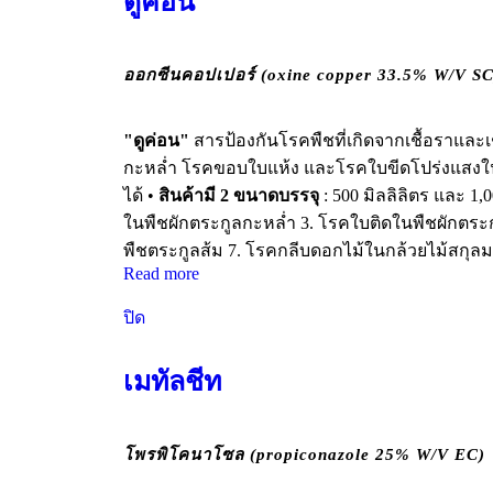
ดูค่อน
ออกซีนคอปเปอร์ (oxine copper 33.5% W/V SC
"ดูค่อน"
สารป้องกันโรคพืชที่เกิดจากเชื้อราและ
กะหล่ำ โรคขอบใบแห้ง และโรคใบขีดโปร่งแสงในน
ได้ •
สินค้ามี 2 ขนาดบรรจุ
: 500 มิลลิลิตร และ 1,0
ในพืชผักตระกูลกะหล่ำ 3. โรคใบติดในพืชผักตระ
พืชตระกูลส้ม 7. โรคกลีบดอกไม้ในกล้วยไม้สกุล
Read more
ปิด
เมทัลชีท
โพรพิโคนาโซล (propiconazole 25% W/V EC)