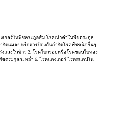
คแคงเกอร์ในพืชตระกูลส้ม โรคเน่าดำในพืชตระกูล
จัดแมลง หรือสารป้องกันกำจัดโรคพืชชนิดอื่นๆ
ร่งแสงในข้าว 2. โรคใบกรอบหรือโรคขอบใบทอง
ในพืชตระกูลกะหล่ำ 6. โรคแคงเกอร์ โรคสแคปใน
ก