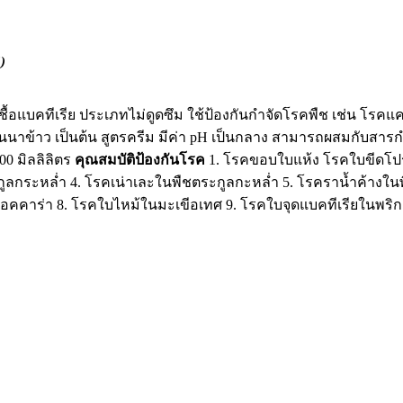
)
เชื้อแบคทีเรีย ประเภทไม่ดูดซึม ใช้ป้องกันกำจัดโรคพืช เช่น โร
าข้าว เป็นต้น สูตรครีม มีค่า pH เป็นกลาง สามารถผสมกับสารกำ
00 มิลลิลิตร
คุณสมบัติป้องกันโรค
1. โรคขอบใบแห้ง โรคใบขีดโป
กูลกระหล่ำ 4. โรคเน่าเละในพืชตระกูลกะหล่ำ 5. โรคราน้ำค้าง
มอคคาร่า 8. โรคใบไหม้ในมะเขีอเทศ 9. โรคใบจุดแบคทีเรียในพริ