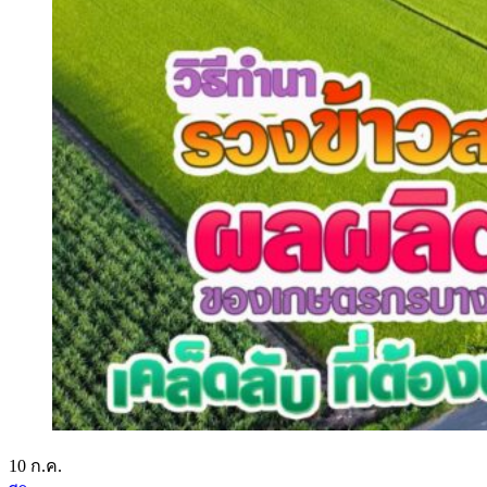
10
ก.ค.