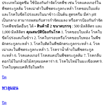
ประเภทไม่ดูดซึม ใช้ป้องกันกำจัดโรคพืช เช่น โรคแคงเกอร์ใน
พืชตระกูลส้ม โรคเน่าดำในพืชตระกูลกะหล่ำ โรคขอบใบแห้ง
และโรคใบขีดโปร่งแสงในนาข้าว เป็นต้น สูตรครีม มีค่า pH
เป็นกลาง สามารถผสมกับสารกำจัดแมลง หรือสารป้องกันกำจัด
โรคพืชชนิดอื่นๆ ได้ •
สินค้ามี 2 ขนาดบรรจุ
: 500 มิลลิลิตร และ
1,000 มิลลิลิตร
คุณสมบัติป้องกันโรค
1. โรคขอบใบแห้ง โรคใบ
ขีดโปร่งแสงในข้าว 2. โรคใบกรอบหรือโรคขอบใบทอง ในพืช
ผักตระกูลกะหล่ำ 3. โรคใบติดในพืชผักตระกูลกระหล่ำ 4. โรค
เน่าเละในพืชตระกูลกะหล่ำ 5. โรคราน้ำค้างในพืชตระกูล
กะหล่ำ 6. โรคแคงเกอร์ โรคสแคปในพืชตระกูลส้ม 7. โรคกลีบ
ดอกไม้ในกล้วยไม้สกุลมอคคาร่า 8. โรคใบไหม้ในมะเขีอเทศ 9.
โรคใบจุดแบคทีเรียในพริก
ปิด
ทาลูมอน
ปิด