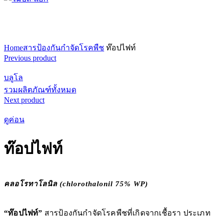
คลิก..เพื่อดูภาพขยาย
Home
สารป้องกันกำจัดโรคพืช
ท๊อปไฟท์
Previous product
บลูโล
รวมผลิตภัณฑ์ทั้งหมด
Next product
ดูค่อน
ท๊อปไฟท์
คลอโรทาโลนิล (chlorothalonil 75% WP)
“ท๊อปไฟท์”
สารป้องกันกำจัดโรคพืชที่เกิดจากเชื้อรา ประเภท