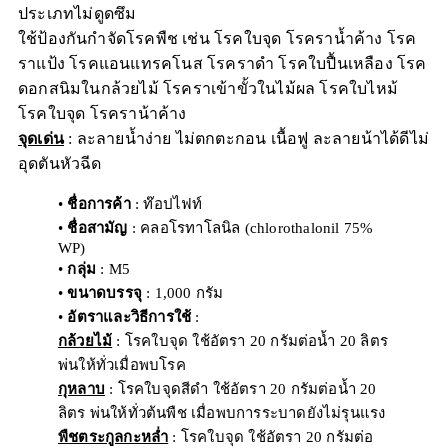
ประเภทไม่ดูดซึม
ใช้ป้องกันกำจัดโรคพืช เช่น โรคใบจุด โรคราน้ำค้าง โรค
ราแป้ง โรคแอนแทรคโนส โรคราดำ โรคใบปื้นเหลือง โรค
ดอกสนิมในกล้วยไม้ โรคราเข้าขั้วในไม้ผล โรคใบไหม้
โรคใบจุด โรคราน้าค้าง
จุดเด่น
: ละลายน้ำง่าย ไม่ตกตะกอน เนื้อฟู ละลายน้าได้ดีไม่
อุดตันหัวฉีด
•
ชื่อการค้า
: ท๊อปไฟท์
•
ชื่อสามัญ
: คลอโรทาโลนิล (chlorothalonil 75%
WP)
•
กลุ่ม
: M5
•
ขนาดบรรจุ
: 1,000 กรัม
•
อัตราและวิธีการใช้
:
กล้วยไม้
: โรคใบจุด ใช้อัตรา 20 กรัมต่อน้ำ 20 ลิตร
พ่นให้ทั่วเมื่อพบโรค
กุหลาบ
: โรคใบจุดสีดำ ใช้อัตรา 20 กรัมต่อน้ำ 20
ลิตร พ่นให้ทั่วต้นพืช เมื่อพบการระบาดยังไม่รุนแรง
พืชตระกูลกะหล่ำ
: โรคใบจุด ใช้อัตรา 20 กรัมต่อ