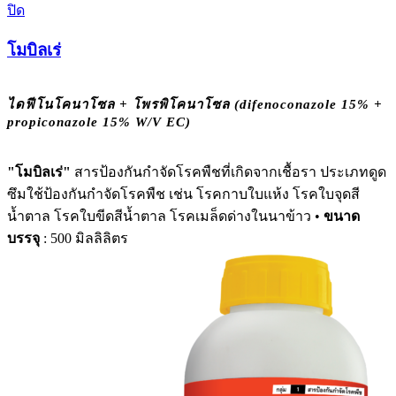
ปิด
โมบิลเร่
ไดฟีโนโคนาโซล + โพรพิโคนาโซล (difenoconazole 15% +
propiconazole 15% W/V EC)
"โมบิลเร่"
สารป้องกันกำจัดโรคพืชที่เกิดจากเชื้อรา ประเภทดูด
ซึมใช้ป้องกันกำจัดโรคพืช เช่น โรคกาบใบแห้ง โรคใบจุดสี
น้ำตาล โรคใบขีดสีน้ำตาล โรคเมล็ดด่างในนาข้าว •
ขนาด
บรรจุ
: 500 มิลลิลิตร