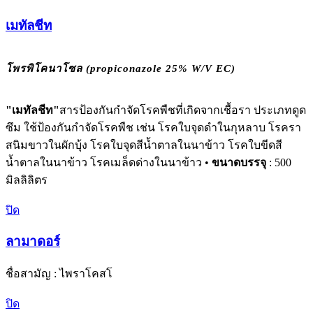
เมทัลชีท
โพรพิโคนาโซล (propiconazole 25% W/V EC)
"เมทัลชีท"
สารป้องกันกำจัดโรคพืชที่เกิดจากเชื้อรา ประเภทดูด
ซึม ใช้ป้องกันกำจัดโรคพืช เช่น โรคใบจุดดำในกุหลาบ โรครา
สนิมขาวในผักบุ้ง โรคใบจุดสีน้ำตาลในนาข้าว โรคใบขีดสี
น้ำตาลในนาข้าว โรคเมล็ดด่างในนาข้าว •
ขนาดบรรจุ
: 500
มิลลิลิตร
ปิด
ลามาดอร์
ชื่อสามัญ : ไพราโคสโ
ปิด