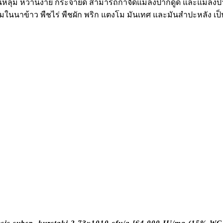
้นหลุม หว่านง่าย กระจายดี สามารถกำจัดแมลงปากดูด และแมลงปา
ุมในนาข้าว พืชไร่ พืชผัก พริก แตงโม มันเทศ และมันสำปะหลัง เป็