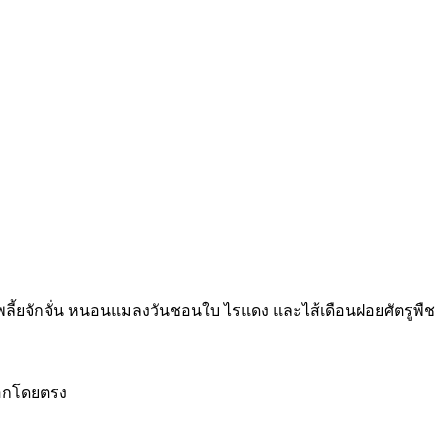
 เพลี้ยจักจั่น หนอนแมลงวันชอนใบ ไรแดง และไส้เดือนฝอยศัตรูพืช
ดอกโดยตรง