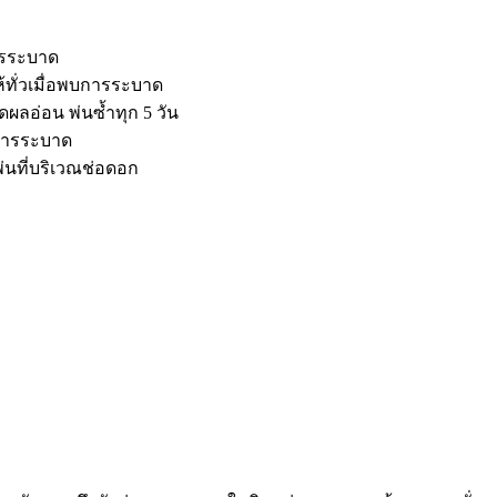
การระบาด
ห้ทั่วเมื่อพบการระบาด
ผลอ่อน พ่นซ้ำทุก 5 วัน
บการระบาด
รพ่นที่บริเวณช่อดอก