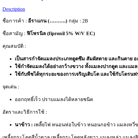
Description
ชื่อการค้า :
อีราแกน (……….)
กลุ่ม : 2B
ชื่อสามัญ :
ฟิโพรนิล (
fipronil 5% W/V EC
)
คุณสมบัติ :
เป็นสารกำจัดแมลงประเภทดูดซึม สัมผัสตาย และกินตาย ออ
ใช้กำจัดแมลงได้อย่างกว้างขวาง ทั้งแมลงปากดูด และแมล
ใช้กับพืชได้ทุกระยะของการเจริญเติบโต และใช้กับโดรนพ่
จุดเด่น :
ออกฤทธิ์เร็ว ปราบแมลงได้หลายชนิด
อัตราและวิธีการใช้ :
นาข้าว
:
เพลี้ยไฟ หนอนห่อใบข้าว หนอนกอข้าว แมลงหวี่ขาวข
เพลี้ยกระโดดสีน้ำตาล เพลี้ยกระโดดหลังขาว แมลงหล่า แมลงสิง ใ